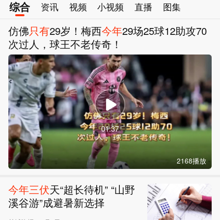
综合
资讯
视频
小视频
直播
图集
仿佛
只有
29岁！梅西
今年
29场25球12助攻70
次过人，球王不老传奇！
01:37
2168播放
今年
三伏
天“超长待机” “山野
溪谷游”成避暑新选择