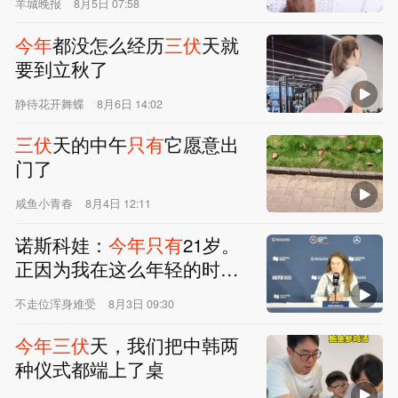
羊城晚报
8月5日 07:58
今年
都没怎么经历
三伏
天就
要到立秋了
静待花开舞蝶
8月6日 14:02
三伏
天的中午
只有
它愿意出
门了
咸鱼小青春
8月4日 12:11
诺斯科娃：
今年
只有
21岁。
正因为我在这么年轻的时候
就实现了这个目标，反而更
不走位浑身难受
8月3日 09:30
激励我继续向前走
今年
三伏
天，我们把中韩两
种仪式都端上了桌