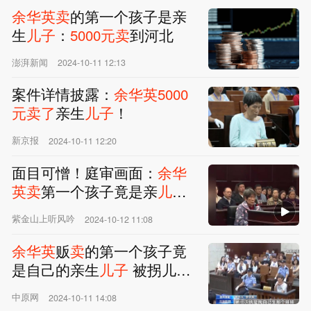
余华英
卖
的第一个孩子是亲
生
儿子
：
5000元
卖
到河北
澎湃新闻
2024-10-11 12:13
案件详情披露：
余华英
5000
元
卖
了
亲生
儿子
！
新京报
2024-10-11 12:20
面目可憎！庭审画面：
余华
英
卖
第一个孩子竟是亲
儿子
5
000元
出售
紫金山上听风吟
2024-10-12 11:08
余华英
贩
卖
的第一个孩子竟
是自己的亲生
儿子
被拐儿童
亲手
送“恶魔”上法庭
中原网
2024-10-11 14:08