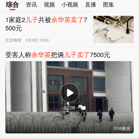
综合
资讯
视频
小视频
直播
图集
1家庭2
儿子
共被
余华英
卖
了
7
500元
北京晚报
2月9日 13:00
受害人称
余华英
把俩
儿子
卖
了
7500元
02:09
516播放