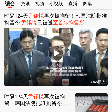
综合
资讯
视频
小视频
直播
图集
时隔124天
尹锡悦
再次被拘留！韩国法院批准
拘留令
尹锡悦
已被送
至
首尔
拘留所
00:46
3948播放
时隔124天
尹锡悦
再次被拘
留！韩国法院批准拘留令
尹
锡悦
已被送
至
首尔
拘留所