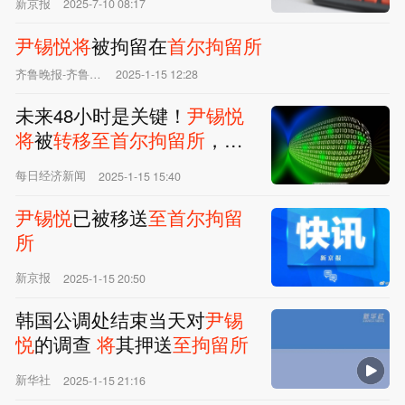
新京报
2025-7-10 08:17
尹锡悦
将
被拘留在
首尔
拘留所
齐鲁晚报-齐鲁壹点
2025-1-15 12:28
未来48小时是关键！
尹锡悦
将
被
转移至
首尔
拘留所
，是
否会下台？
每日经济新闻
2025-1-15 15:40
尹锡悦
已被移送
至
首尔
拘留
所
新京报
2025-1-15 20:50
韩国公调处结束当天对
尹锡
悦
的调查
将
其押送
至
拘留所
新华社
2025-1-15 21:16