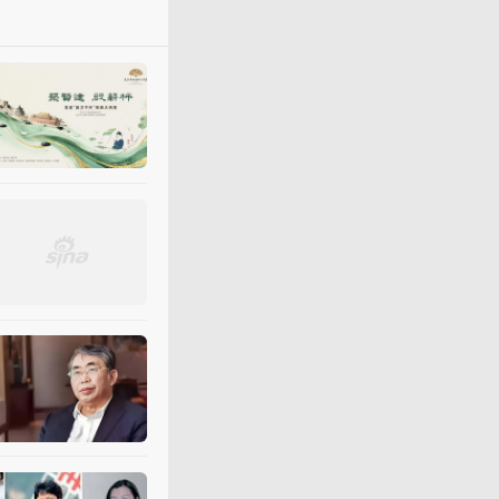
《纹枰
棋圣
｜一生执子兴弈
新浪体育
8月6日 13:00
风雪
送别
“
棋圣
”
聂卫平
各界
新浪体育
1月18日 10:30
送别
“
棋圣
”
聂卫平
澎湃新闻
1月18日 14:31
【纪念
棋圣
】霍元甲是个传