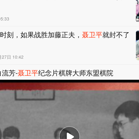
5:33
时刻，如果战胜加藤正夫，
聂卫平
就封不了
月27日 10:42
白流芳-
聂卫平
纪念片棋牌大师东盟棋院