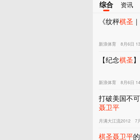
综合
资讯
《纹枰
棋圣
｜
新浪体育
8月6日 13
【纪念
棋圣
新浪体育
8月6日 14
打破美国不可
聂卫平
月满大江流2012
7
棋圣
聂卫平
的