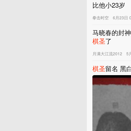
比他小23岁
拳击时空
6月23日 0
马晓春的封神
棋圣
了
月满大江流2012
5
棋圣
留名 黑