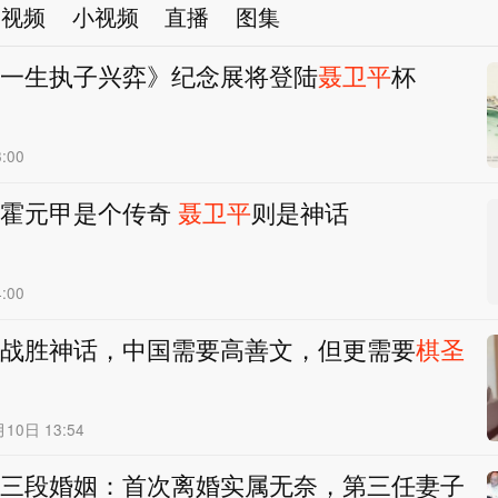
视频
小视频
直播
图集
一生执子兴弈》纪念展将登陆
聂卫平
杯
:00
】霍元甲是个传奇
聂卫平
则是神话
:00
战胜神话，中国需要高善文，但更需要
棋圣
月10日 13:54
三段婚姻：首次离婚实属无奈，第三任妻子