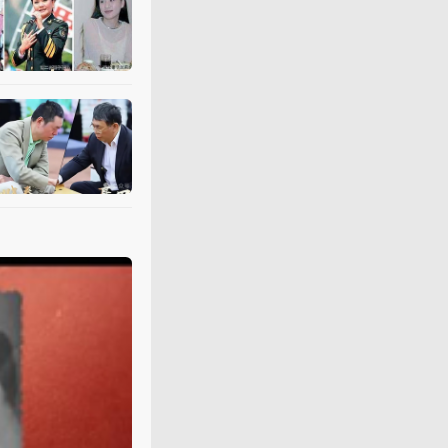
新浪体育
8月6日 14:00
送别
聂卫平
他是国家与民族
新浪体育讯
1月15日 10:12
风雪中，
送别
“
棋圣
”
聂卫平
羊城派
1月18日 13:02
告别
棋圣
，世界棋坛以及全
澎湃新闻
1月18日 11:09