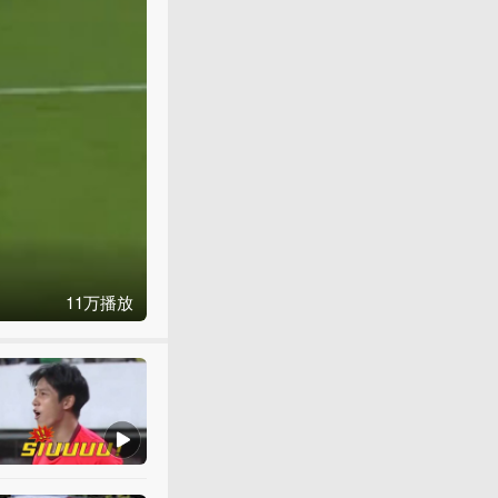
制胜
智道足球原创
3月31日 21:45
U
23
国足
创
造
历史背后是联
人民资讯
1月22日 00:00
U
23
亚洲杯前瞻：
国足
有望
11万播放
新浪彩票
1月6日 10:59
U
23
亚洲杯-乌兹别克斯坦V
足球之夜陈伟
1月17日 17:28