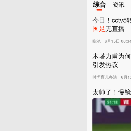
综合
资讯
今日！cctv
国足
无直播
晚池
6月15日 00:3
木塔力甫为何
引发热议
时尚育儿办法
6月13
太帅了！慢镜