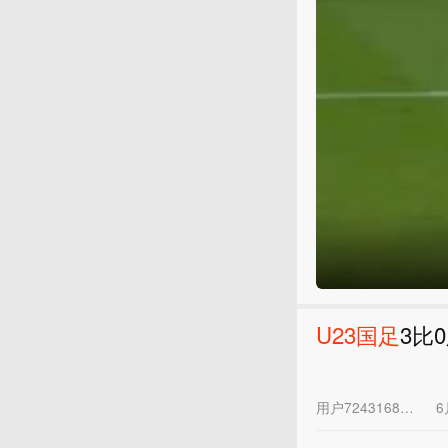
U
23
国足
3比
用户7243168542
6