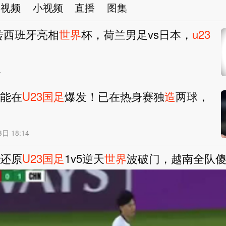
视频
小视频
直播
图集
5转西班牙亮相
世界
杯，荷兰男足vs日本，
u
23
4
能在
U
23
国足
爆发！已在热身赛独
造
两球，
日 18:14
还原
U
23
国足
1v5逆天
世界
波破门，越南全队