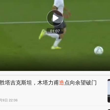
01:07
0胜塔吉克斯坦，木塔力甫
造
点向余望破门
月9日 22:06