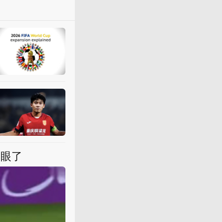
U
23
亚洲杯决赛-中国VS日本
足球之夜陈伟
1月24日 13:35
U
23
创
造
队史最佳战绩 中
国
封面新闻
1月25日 01:41
傻眼了
今晚打平就出线
U
23
国足
这
京报网_北京日报官方网站
1月14日 07:38
U
23
国足
1-0越南取首胜 以